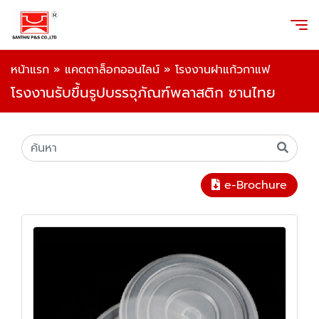
หน้าแรก
»
แคตตาล็อกออนไลน์
»
โรงงานฝาแก้วกาแฟ
โรงงานรับขึ้นรูปบรรจุภัณฑ์พลาสติก ซานไทย
e-Brochure