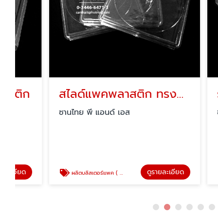
สไลด์แพคพลาสติก ทรงกลม
ซานไทย พี แอนด์ เอส
ซานไทย พ
ดูรายละเอียด
ผลิตบลิสเตอร์แพค ( blister pack )
ผลิตบลิสเตอร์แ