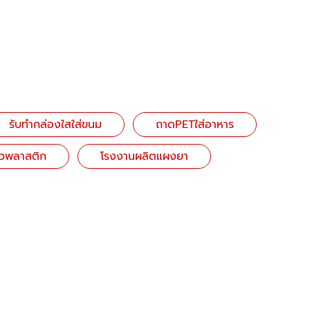
รับทำกล่องใสใส่ขนม
ถาดPETใส่อาหาร
้วพลาสติก
โรงงานผลิตแผงยา