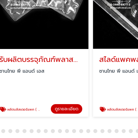
รับผลิตบรรจุภัณฑ์พลาสติกใส
สไลด์แพคพลาสติก
ี แอนด์ เอส
ซานไทย พี แอนด์ เอส
ดูรายละเอียด
ด
พค ( blister pack )
ผลิตบลิสเตอร์แพค ( blister pack )