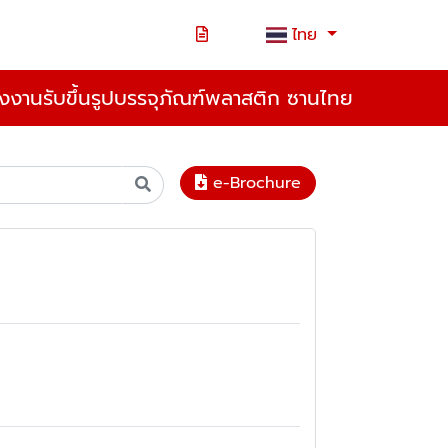
ไทย
งงานรับขึ้นรูปบรรจุภัณฑ์พลาสติก ซานไทย
e-Brochure