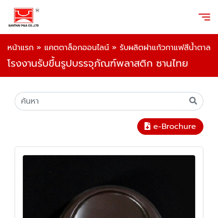
หน้าแรก
»
แคตตาล็อกออนไลน์
»
รับผลิตฝาแก้วกาแฟสีน้ำตาล
โรงงานรับขึ้นรูปบรรจุภัณฑ์พลาสติก ซานไทย
e-Brochure