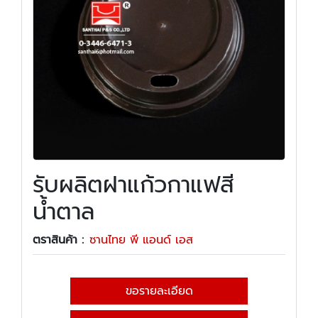
รับผลิตฝาแก้วกาแฟสี
น้ำตาล
ตราสินค้า :
ซานไทย พี แอนด์ เอส
ขอรายละเอียด