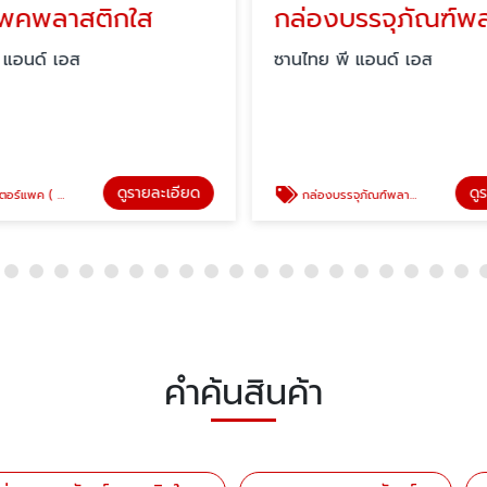
แพคพลาสติกใส
 แอนด์ เอส
ซานไทย พี แอนด์ เอส
ดูรายละเอียด
ดู
 ( blister pack )
กล่องบรรจุภัณฑ์พลาสติกใส
คำค้นสินค้า