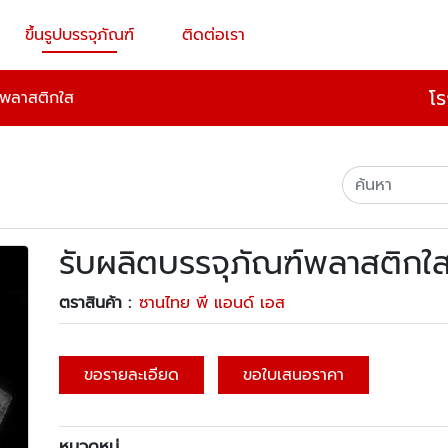
ขึ้นรูปบรรจุภัณฑ์
ติดต่อเรา
โร
์พลาสติกใส
รับผลิตบรรจุภัณฑ์พลาสติกใ
ตราสินค้า :
ซานไทย พี แอนด์ เอส
ขอรายละเอียด
ขอใบเสนอราคา
หมวดหมู่