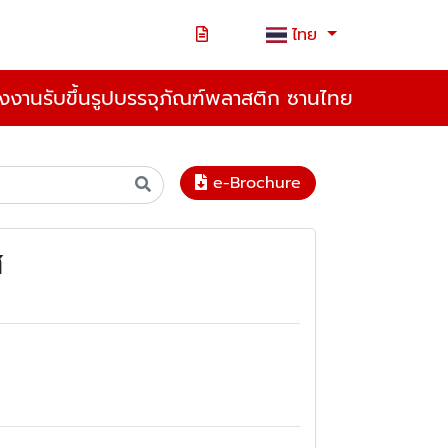
ไทย
งงานรับขึ้นรูปบรรจุภัณฑ์พลาสติก ซานไทย
e-Brochure
ส