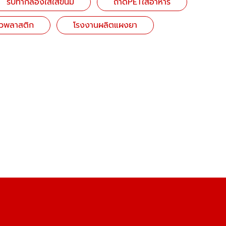
รับทำกล่องใสใส่ขนม
ถาดPETใส่อาหาร
้วพลาสติก
โรงงานผลิตแผงยา