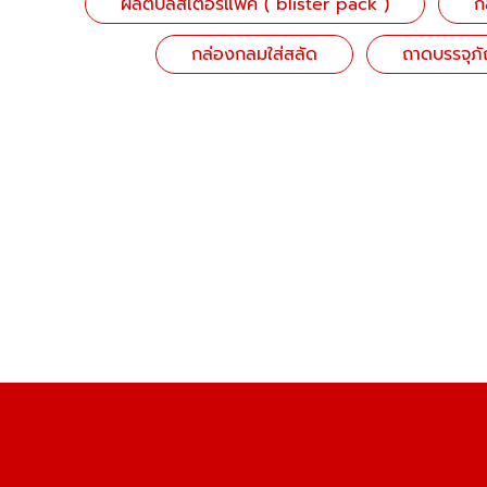
ผลิตบลิสเตอร์แพค ( blister pack )
ก
กล่องกลมใส่สลัด
ถาดบรรจุภ