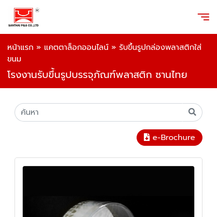
หน้าแรก
»
แคตตาล็อกออนไลน์
»
รับขึ้นรูปกล่องพลาสติกใส่
ขนม
โรงงานรับขึ้นรูปบรรจุภัณฑ์พลาสติก ซานไทย
e-Brochure