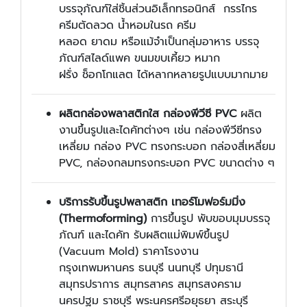
บรรจุภัณฑ์ใส่ชิ้นส่วนอิเล็กทรอนิกส์ กรรไกร
ครีมตัดลวด น้ำหอมในรถ ครีม
หลอด ยาดม หรือแม้จำเป็นกลุ่มอาหาร บรรจุ
ภัณฑ์สไลด์แพค ขนมขบเคี้ยว หมาก
ฝรั่ง ช็อกโกแลต ได้หลากหลายรูปแบบมากมาย
ผลิตกล่องพลาสติกใส กล่องพีวีซี
PVC
ผลิต
งานขึ้นรูปและไดคัทต่างๆ เช่น กล่องพีวีซีทรง
เหลี่ยม กล่อง
PVC ทรงกระบอก กล่องสี่เหลี่ยม
PVC, กล่องกลมทรงกระบอก PVC ขนาดต่าง ๆ
บริการรับขึ้นรูปพลาสติก
เทอร์โมฟอร์มมิ่ง
(
Thermoforming)
การขึ้นรูป พับขอบมุมบรรจุ
ภัณฑ์
และ
ไดคัท
รับผลิตแม่พิมพ์ขึ้นรูป
(Vacuum Mold) ราคาโรงงาน
กรุงเทพมหานคร ธนบุรี นนทบุรี ปทุมธานี
สมุทรปราการ สมุทรสาคร สมุทรสงคราม
นครปฐม ราชบุรี พระนครศรีอยุธยา สระบุรี