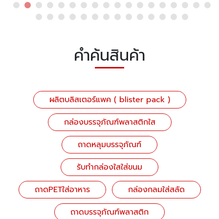
คำค้นสินค้า
ผลิตบลิสเตอร์แพค ( blister pack )
กล่องบรรจุภัณฑ์พลาสติกใส
ถาดหลุมบรรจุภัณฑ์
รับทำกล่องใสใส่ขนม
ถาดPETใส่อาหาร
กล่องกลมใส่สลัด
ถาดบรรจุภัณฑ์พลาสติก