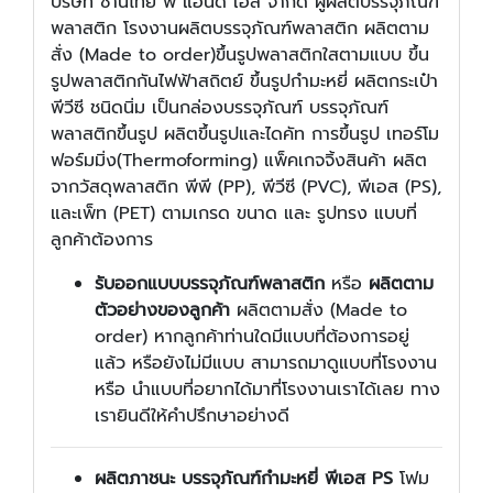
บริษัท ซานไทย พี แอนด์ เอส จำกัด ผู้ผลิตบรรจุภัณฑ์
พลาสติก โรงงานผลิตบรรจุภัณฑ์พลาสติก ผลิตตาม
สั่ง (Made to order)ขึ้นรูปพลาสติกใสตามแบบ ขึ้น
รูปพลาสติกกันไฟฟ้าสถิตย์ ขึ้นรูปกำมะหยี่ ผลิตกระเป๋า
พีวีซี ชนิดนิ่ม เป็นกล่องบรรจุภัณฑ์ บรรจุภัณฑ์
พลาสติกขึ้นรูป ผลิตขึ้นรูปและไดคัท การขึ้นรูป เทอร์โม
ฟอร์มมิ่ง(Thermoforming) แพ็คเกจจิ้งสินค้า ผลิต
จากวัสดุพลาสติก พีพี (PP), พีวีซี (PVC), พีเอส (PS),
และเพ็ท (PET) ตามเกรด ขนาด และ รูปทรง แบบที่
ลูกค้าต้องการ
รับออกแบบบรรจุภัณฑ์พลาสติก
หรือ
ผลิตตาม
ตัวอย่างของลูกค้า
ผลิตตามสั่ง (
Made to
order) หากลูกค้าท่านใดมีแบบที่ต้องการอยู่
แล้ว หรือยังไม่มีแบบ สามารถมาดูแบบที่โรงงาน
หรือ นำแบบที่อยากได้มาที่โรงงานเราได้เลย ทาง
เรายินดีให้คำปรึกษาอย่างดี
ผลิตภาชนะ บรรจุภัณฑ์กำมะหยี่ พีเอส
PS
โฟม