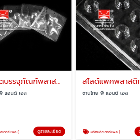
รับผลิตบรรจุภัณฑ์พลาสติกใส
สไลด์แพคพลาสติก
 แอนด์ เอส
ซานไทย พี แอนด์ เอส
ดูรายละเอียด
ดู
 ( blister pack )
ผลิตบลิสเตอร์แพค ( blister pack )