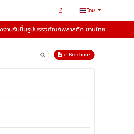
ไทย
งงานรับขึ้นรูปบรรจุภัณฑ์พลาสติก ซานไทย
e-Brochure