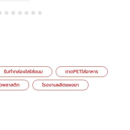
รับทำกล่องใสใส่ขนม
ถาดPETใส่อาหาร
้วพลาสติก
โรงงานผลิตแผงยา