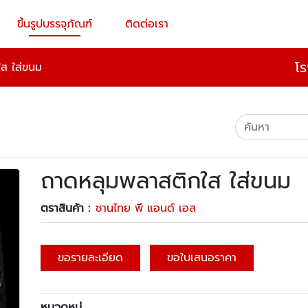
ขึ้นรูปบรรจุภัณฑ์
ติดต่อเรา
โร
ส ใส่ขนม
ถาดหลุมพลาสติกใส ใส่ขนม
ตราสินค้า :
ซานไทย พี แอนด์ เอส
ขอรายละเอียด
ขอใบเสนอราคา
หมวดหมู่