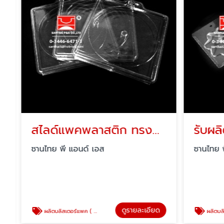
สไลด์แพคพลาสติก ทรงกลม
ซานไทย พี แอนด์ เอส
ซานไทย พี
ดูรายละเอียด
ผลิตบลิสเตอร์แพค ( blister pack )
ผลิตบลิสเตอร์แพค